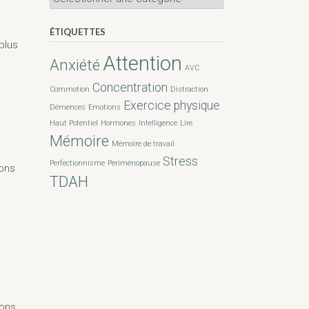
ÉTIQUETTES
plus
Attention
Anxiété
AVC
Concentration
Commotion
Distraction
Exercice physique
Démences
Emotions
Haut Potentiel
Hormones
Intelligence
Lire
Mémoire
Mémoire de travail
Stress
Perfectionnisme
Periménopause
ions
TDAH
ions