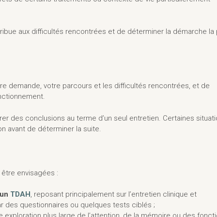
ibue aux difficultés rencontrées et de déterminer la démarche la 
e demande, votre parcours et les difficultés rencontrées, et de
nctionnement.
tirer des conclusions au terme d’un seul entretien. Certaines situat
n avant de déterminer la suite.
n
t être envisagées :
’un
TDAH
, reposant principalement sur l’entretien clinique et
ar des questionnaires ou quelques tests ciblés ;
ne exploration plus large de l’attention, de la mémoire ou des fonct