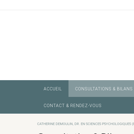
Skip
to
content
ACCUEIL
CONSULTATIONS & BILANS
CONTACT & RENDEZ-VOUS
CATHERINE DEMOULIN, DR. EN SCIENCES PSYCHOLOGIQUES